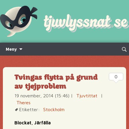
Hoppa
Sök
Meny
till
efte
innehåll
Tvingas flytta på grund
0
av tjejproblem
19 november, 2014 (15:46)
|
Tjuvtittat
|
Theres
Etiketter:
Stockholm
Blockat, Järfälla