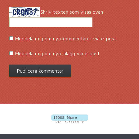
Skriv texten som visas ovan:
Meddela mig om nya kommentarer via e-post.
Meddela mig om nya inlägg via e-post.