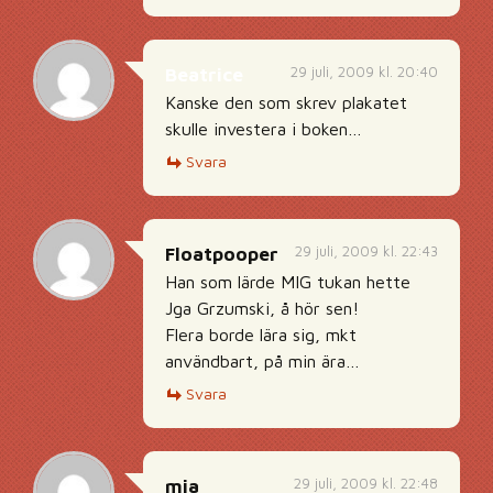
29 juli, 2009 kl. 20:40
Beatrice
Kanske den som skrev plakatet
skulle investera i boken…
Svara
29 juli, 2009 kl. 22:43
Floatpooper
Han som lärde MIG tukan hette
Jga Grzumski, å hör sen!
Flera borde lära sig, mkt
användbart, på min ära…
Svara
29 juli, 2009 kl. 22:48
mia