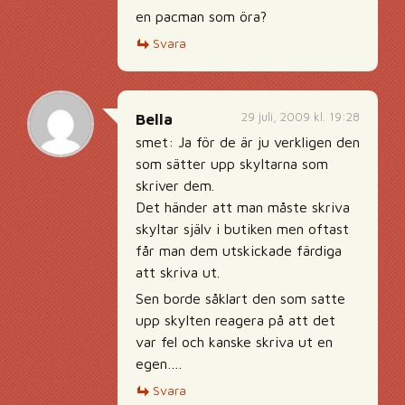
en pacman som öra?
Svara
29 juli, 2009 kl. 19:28
Bella
smet: Ja för de är ju verkligen den
som sätter upp skyltarna som
skriver dem.
Det händer att man måste skriva
skyltar själv i butiken men oftast
får man dem utskickade färdiga
att skriva ut.
Sen borde såklart den som satte
upp skylten reagera på att det
var fel och kanske skriva ut en
egen….
Svara