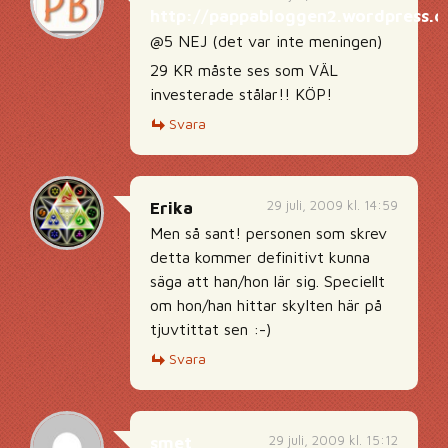
http://pappabloggen2.wordpress.
@5 NEJ (det var inte meningen)
29 KR måste ses som VÄL
investerade stålar!! KÖP!
Svara
29 juli, 2009 kl. 14:59
Erika
Men så sant! personen som skrev
detta kommer definitivt kunna
säga att han/hon lär sig. Speciellt
om hon/han hittar skylten här på
tjuvtittat sen :-)
Svara
29 juli, 2009 kl. 15:12
smet