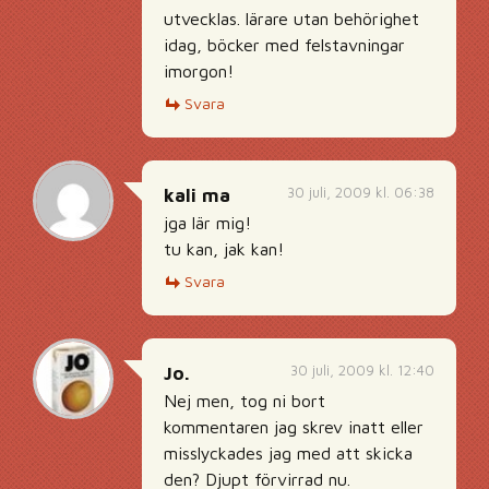
utvecklas. lärare utan behörighet
idag, böcker med felstavningar
imorgon!
Svara
30 juli, 2009 kl. 06:38
kali ma
jga lär mig!
tu kan, jak kan!
Svara
30 juli, 2009 kl. 12:40
Jo.
Nej men, tog ni bort
kommentaren jag skrev inatt eller
misslyckades jag med att skicka
den? Djupt förvirrad nu.