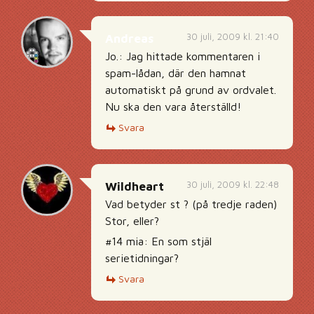
30 juli, 2009 kl. 21:40
Andreas
Jo.: Jag hittade kommentaren i
spam-lådan, där den hamnat
automatiskt på grund av ordvalet.
Nu ska den vara återställd!
Svara
30 juli, 2009 kl. 22:48
Wildheart
Vad betyder st ? (på tredje raden)
Stor, eller?
#14 mia: En som stjäl
serietidningar?
Svara