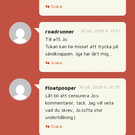
Svara
30 juli, 2009 kl. 13:51
roadrunner
Till #15 Jo:
Tukan kan ha missat att trycka på
sändknappen. Jga har lärt mig…
Svara
30 juli, 2009 kl. 20:55
Floatpooper
Låt bli att censurera Jo.s
kommentarer, tack. Jag vill veta
vad du skrev, Jo.(ofta stor
underhållning.)
Svara