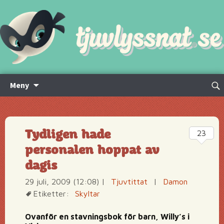
Hoppa
Sök
Meny
till
efte
innehåll
Tydligen hade
23
personalen hoppat av
dagis
29 juli, 2009 (12:08)
|
Tjuvtittat
|
Damon
Etiketter:
Skyltar
Ovanför en stavningsbok för barn, Willy’s i