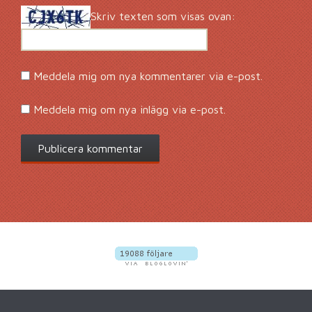
Skriv texten som visas ovan:
Meddela mig om nya kommentarer via e-post.
Meddela mig om nya inlägg via e-post.