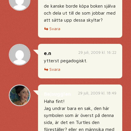
de kanske borde köpa boken själva
och dela ut till de som jobbar med
att sätta upp dessa skyltar?
Svara
29 juli, 2009 kl. 16:22
e.n
ytterst pegadogiskt.
Svara
29 juli, 2009 kl. 18:49
Bajsugglan
Haha fint!
Jag undrar bara en sak, den här
symbolen som är överst på denna
sida, är det en Turtles den
föreställer? eller en männsika med