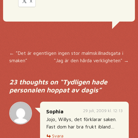
X
Inläggsnavigering
←
”Det är egentligen ingen stor malmskillnadsgata i
smaken”
"Jag är den hårda verkligheten"
→
23 thoughts on “
Tydligen hade
personalen hoppat av dagis
”
29 juli, 2009 kl. 12:13
Sophia
Jojo, Willys, det förklarar saken.
Fast dom har bra frukt ibland…
Svara