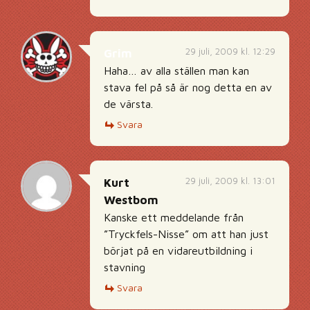
29 juli, 2009 kl. 12:29
Grim
Haha… av alla ställen man kan
stava fel på så är nog detta en av
de värsta.
Svara
29 juli, 2009 kl. 13:01
Kurt
Westbom
Kanske ett meddelande från
”Tryckfels-Nisse” om att han just
börjat på en vidareutbildning i
stavning
Svara