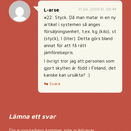
31 juli, 2009 kl. 09:44
L-arse
#22: Styck. Då man matar in en ny
artikel i systemen så anges
försäljningsenhet, t.ex. kg (kilo), st
(styck), l (liter). Detta görs bland
annat för att få rätt
jämförelsepris.
I övrigt tror jag att personen som
gjort skylten är född i Finland, det
kanske kan ursäkta? :)
Svara
Lämna ett svar
Din e-postadress kommer inte publiceras.