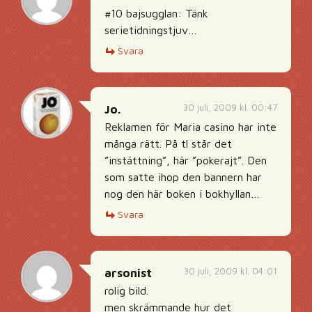
#10 bajsugglan: Tänk
serietidningstjuv…
Svara
30 juli, 2009 kl. 00:47
Jo.
Reklamen för Maria casino har inte
många rätt. På tl står det
”instättning”, här ”pokerajt”. Den
som satte ihop den bannern har
nog den här boken i bokhyllan…
Svara
30 juli, 2009 kl. 04:01
arsonist
rolig bild.
men skrämmande hur det