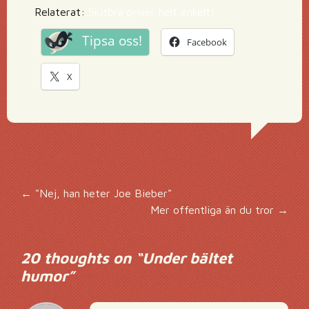
Relaterat:
Skitbra priser helt enkelt!
Tipsa oss!
Facebook
X
Inläggsnavigering
←
"Nej, han heter Joe Bieber"
Mer offentliga än du tror
→
20 thoughts on “
Under bältet
humor
”