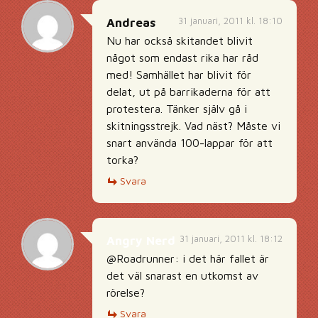
31 januari, 2011 kl. 18:10
Andreas
Nu har också skitandet blivit
något som endast rika har råd
med! Samhället har blivit för
delat, ut på barrikaderna för att
protestera. Tänker själv gå i
skitningsstrejk. Vad näst? Måste vi
snart använda 100-lappar för att
torka?
Svara
31 januari, 2011 kl. 18:12
Angry Nerd
@Roadrunner: i det här fallet är
det väl snarast en utkomst av
rörelse?
Svara