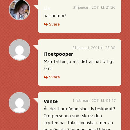
31 januari, 2011 kl. 21:26
Liv
bajshumor!
Svara
31 januari, 2011 kl. 23:30
Floatpooper
Man fattar ju att det är nåt billigt
skit!
Svara
1 februari, 2011 kl. 01:17
Vante
Är det här någon slags lyteskomik?
Om personen som skrev den
skylten har talat svenska i mer än
en månad så hoppas jag att hens