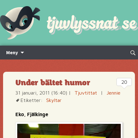
Hoppa
Sök
Meny
till
efte
innehåll
Under bältet humor
20
31 januari, 2011 (16:40)
|
Tjuvtittat
|
Jennie
Etiketter:
Skyltar
Eko, Fjälkinge