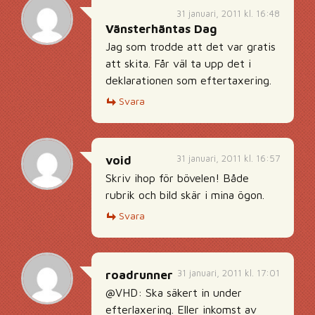
31 januari, 2011 kl. 16:48
Vänsterhäntas Dag
Jag som trodde att det var gratis
att skita. Får väl ta upp det i
deklarationen som eftertaxering.
Svara
31 januari, 2011 kl. 16:57
void
Skriv ihop för bövelen! Både
rubrik och bild skär i mina ögon.
Svara
31 januari, 2011 kl. 17:01
roadrunner
@VHD: Ska säkert in under
efterlaxering. Eller inkomst av