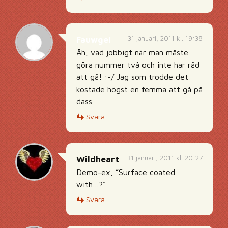
31 januari, 2011 kl. 19:38
Fauwgel
Åh, vad jobbigt när man måste
göra nummer två och inte har råd
att gå! :-/ Jag som trodde det
kostade högst en femma att gå på
dass.
Svara
31 januari, 2011 kl. 20:27
Wildheart
Demo-ex, ”Surface coated
with…?”
Svara