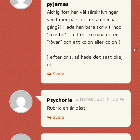
pyjamas
Aldrig förr har väl särskrivningar
varit mer på sin plats än denna
gång?! Hade han bara skrivit ihop
”toastol”, satt ett komma efter
”rövar” och ett kolon eller colon (
http://sv.wikipedia.org/wiki/Colon_(anat
) efter pris, så hade det sett okej
ut.
Svara
2 februari, 2011 kl. 00:49
Psychoria
Rubrik en är bäst.
Svara