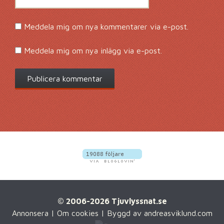
Meddela mig om nya kommentarer via e-post.
Meddela mig om nya inlägg via e-post.
© 2006-2026 Tjuvlyssnat.se
Annonsera
|
Om cookies
| Byggd av
andreasviklund.com