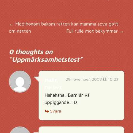
Inläggsnavigering
←
Med honom bakom ratten kan mamma sova gott
om natten
Full rulle mot bekymmer
→
0 thoughts on
“
Uppmärksamhetstest
”
29 november, 2008 kl. 10:23
Malin
Deilert
Hahahaha.. Barn är väl
uppiggande.. ;D
Svara