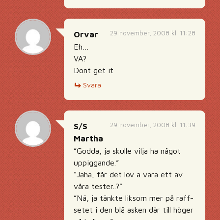
29 november, 2008 kl. 11:28
Orvar
Eh…
VA?
Dont get it
Svara
29 november, 2008 kl. 11:39
S/S
Martha
”Godda, ja skulle vilja ha något
uppiggande.”
”Jaha, får det lov a vara ett av
våra tester..?”
”Nä, ja tänkte liksom mer på raff-
setet i den blå asken där till höger