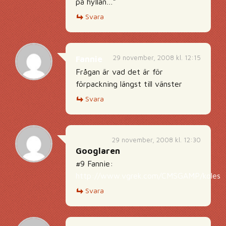
på hyllan…”
Svara
29 november, 2008 kl. 12:15
Fannie
Frågan är vad det är för
förpackning längst till vänster
Svara
29 november, 2008 kl. 12:30
Googlaren
#9 Fannie:
http://www.vgrek.com/CMSGAMP/kolester
Svara