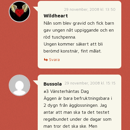
29 november, 2008 kl. 13:50
Wildheart
Nån som blev gravid och fick barn
gav ungen nåt uppiggande och en
röd tuschpenna.
Ungen kommer säkert att bli
berömd konstnär, fint målat.
Svara
29 november, 2008 kl. 15:15
Bussola
#3 Vänsterhäntas Dag
Äggen är bara befruktningsbara i
2 dygn från ägglossningen. Jag
antar att man ska ta det testet
regelbundet under de dagar som
man tror det ska ske. Men