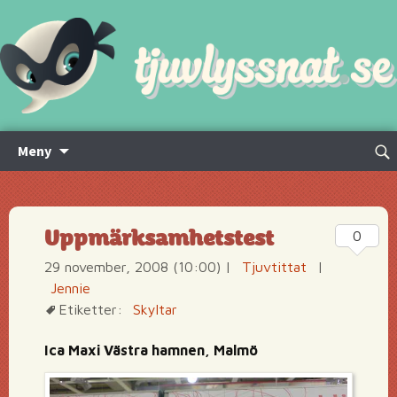
Hoppa
Sök
Meny
till
efte
innehåll
Uppmärksamhetstest
0
29 november, 2008 (10:00)
|
Tjuvtittat
|
Jennie
Etiketter:
Skyltar
Ica Maxi Västra hamnen, Malmö