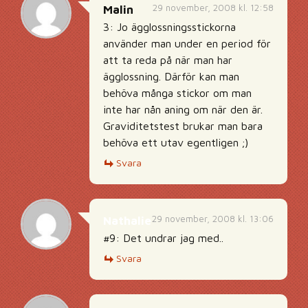
29 november, 2008 kl. 12:58
Malin
3: Jo ägglossningsstickorna
använder man under en period för
att ta reda på när man har
ägglossning. Därför kan man
behöva många stickor om man
inte har nån aning om när den är.
Graviditetstest brukar man bara
behöva ett utav egentligen ;)
Svara
29 november, 2008 kl. 13:06
Nathalie
#9: Det undrar jag med..
Svara