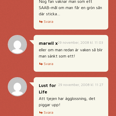
Nog fan vaknar man som ett
SAAB-mål om man får en grön sån
där sticka…
Svara
29 november, 2008 kl. 11:03
marwil x
eller om man redan är vaken så blir
man sänkt som ett!
Svara
29 november, 2008 kl. 11:27
Lust for
Life
Att tjejen har ägglossning, det
piggar upp!
Svara