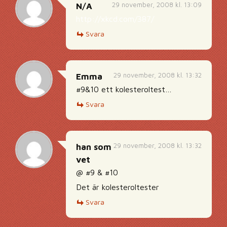
29 november, 2008 kl. 13:09
N/A
http://xkcd.com/387/
Svara
29 november, 2008 kl. 13:32
Emma
#9&10 ett kolesteroltest…
Svara
29 november, 2008 kl. 13:32
han som
vet
@ #9 & #10
Det är kolesteroltester
Svara