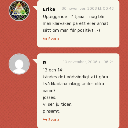
30 november, 2008 kl. 00:48
Erika
Uppiggande…? tjaaa… nog blir
man klarvaken på ett eller annat
sätt om man får positivt :-)
Svara
30 november, 2008 kl. 08:24
R
13 och 14:
kändes det nödvändigt att göra
två likadana inlägg under olika
namn?
jösses.
vi ser ju tiden.
pinsamt.
Svara