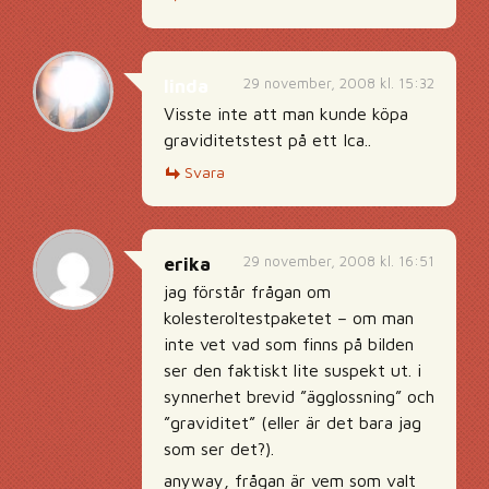
29 november, 2008 kl. 15:32
linda
Visste inte att man kunde köpa
graviditetstest på ett Ica..
Svara
29 november, 2008 kl. 16:51
erika
jag förstår frågan om
kolesteroltestpaketet – om man
inte vet vad som finns på bilden
ser den faktiskt lite suspekt ut. i
synnerhet brevid ”ägglossning” och
”graviditet” (eller är det bara jag
som ser det?).
anyway, frågan är vem som valt