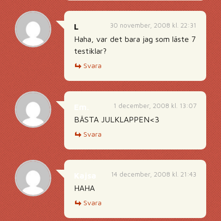
30 november, 2008 kl. 22:31
L
Haha, var det bara jag som läste 7
testiklar?
Svara
1 december, 2008 kl. 13:07
Em.
BÄSTA JULKLAPPEN<3
Svara
14 december, 2008 kl. 21:43
Kajsa
HAHA
Svara