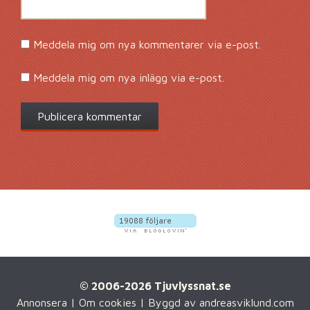
Meddela mig om nya kommentarer via e-post.
Meddela mig om nya inlägg via e-post.
© 2006-2026 Tjuvlyssnat.se
Annonsera
|
Om cookies
| Byggd av
andreasviklund.com