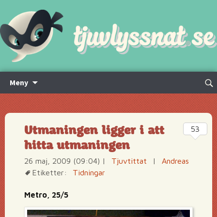
Hoppa
Sök
Meny
till
efte
innehåll
Utmaningen ligger i att
53
hitta utmaningen
26 maj, 2009 (09:04)
|
Tjuvtittat
|
Andreas
Etiketter:
Tidningar
Metro, 25/5