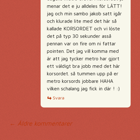
menar det e ju alldeles för LÄTT!
jag och min sambo jakob satt igår
och klurade lite med det här så
kallade KORSORDET och vi löste
det på typ 30 sekunder asså
pennan var on fire om ni fattar
pointen. Det jag vill komma med
är att jag tycker metro har gjort
ett väldigt bra jobb med det här
korsordet. så tummen upp på er
metro korsords jobbare HAHA
vilken schalang jag fick in där ! :)
Svara
Kommentarsnavig
← Äldre kommentarer