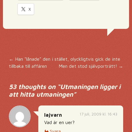
X
Inläggsnavigering
←
Han "lånade" den i stället, olyckligtvis gick de inte
tillbaka till affären
Men det stod självporträtt!
→
53 thoughts on “
Utmaningen ligger i
att hitta utmaningen
”
17 juli, 2009 kl. 16:43
lajvarn
Vad är en uer?
Svara