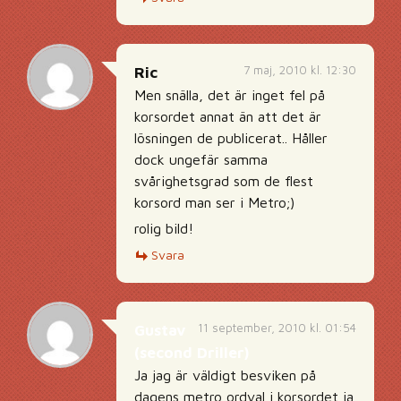
7 maj, 2010 kl. 12:30
Ric
Men snälla, det är inget fel på
korsordet annat än att det är
lösningen de publicerat.. Håller
dock ungefär samma
svårighetsgrad som de flest
korsord man ser i Metro;)
rolig bild!
Svara
11 september, 2010 kl. 01:54
Gustav
(second Driller)
Ja jag är väldigt besviken på
dagens metro ordval i korsordet ja