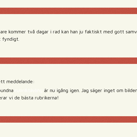
e kommer två dagar i rad kan han ju faktiskt med gott samve
 fyndigt.
ett meddelande:
lbundna
rubriktävling
är nu igång igen. Jag säger inget om bilde
rar vi de bästa rubrikerna!