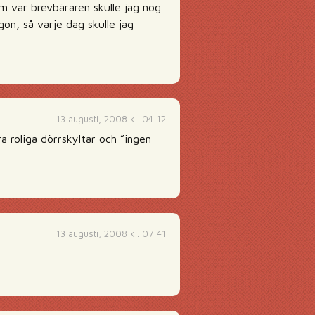
om var brevbäraren skulle jag nog
on, så varje dag skulle jag
13 augusti, 2008 kl. 04:12
 roliga dörrskyltar och ”ingen
13 augusti, 2008 kl. 07:41