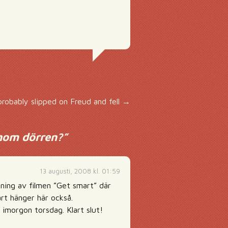
robably slipped on Freud and fell
→
nom dörren?
”
13 augusti, 2008 kl. 01:59
sning av filmen ”Get smart” där
rt hänger här också.
 imorgon torsdag. Klart slut!