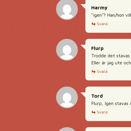
Harmy
”igen”? Han/hon vil
Svara
Flurp
Trodde det stavas 
Eller är jag ute oc
Svara
Tord
Flurp, Igen stavas
Svara