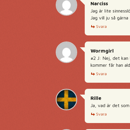
Narciss
Jag är lite sinness
Jag vill ju så gärna 
Svara
Wormgirl
#2 J: Nej, det kan 
kommer får han ald
Svara
Rille
Ja, vad är det som 
Svara