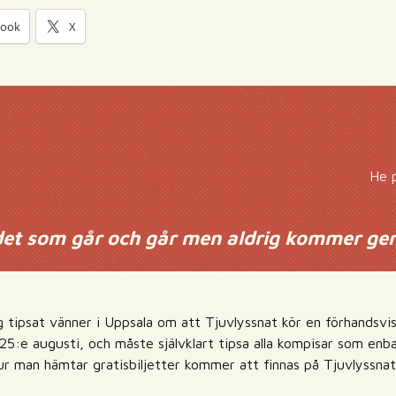
book
X
He p
det som går och går men aldrig kommer ge
g tipsat vänner i Uppsala om att Tjuvlyssnat kör en förhandsvi
25:e augusti, och måste självklart tipsa alla kompisar som enba
ur man hämtar gratisbiljetter kommer att finnas på Tjuvlyssnat