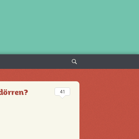
Sök
efter:
dörren?
41