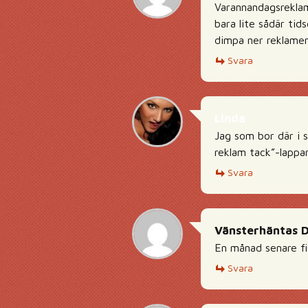
Varannandagsreklam 
bara lite sådär ti
dimpa ner reklamen
Svara
Linda
Jag som bor där i 
reklam tack”-lappar.
Svara
Vänsterhäntas 
En månad senare fi
Svara