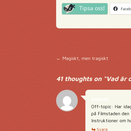
Tipsa oss!
Face
Inläggsnavigering
←
Magiskt, men tragiskt
41 thoughts on “
Vad är 
Damon
Off-topic: Har ida
på Filmstaden den 
Instruktioner om h
Svara