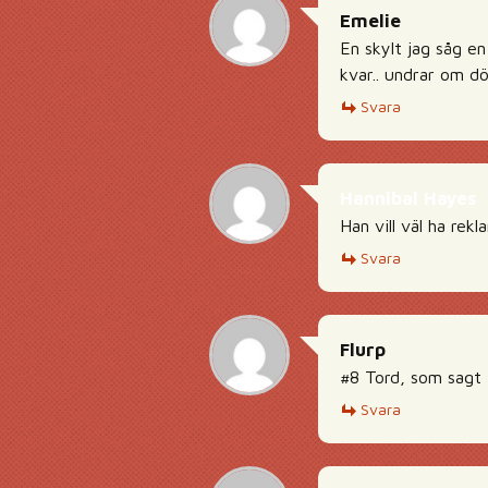
Emelie
En skylt jag såg en
kvar.. undrar om d
Svara
Hannibal Hayes
Han vill väl ha rek
Svara
Flurp
#8 Tord, som sagt 
Svara