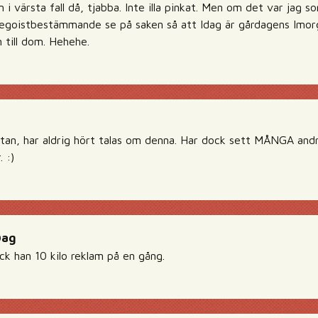
i värsta fall då, tjabba. Inte illa pinkat. Men om det var jag s
dsegoistbestämmande se på saken så att Idag är gårdagens Imorg
 till dom. Hehehe.
stan, har aldrig hört talas om denna. Har dock sett MÅNGA andra
 :)
Dag
ck han 10 kilo reklam på en gång.