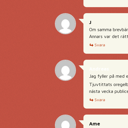
J
Om samma brevbärar
Annars var det rätt
Svara
Andreas
Jag fyller på med 
Tjuvtittats orege
nästa vecka publice
Svara
Ame