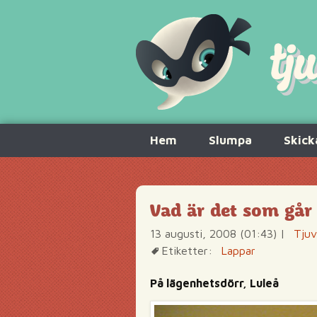
Hoppa
Hem
Slumpa
Skick
till
innehåll
Vad är det som gå
13 augusti, 2008 (01:43)
|
Tjuv
Etiketter:
Lappar
På lägenhetsdörr, Luleå