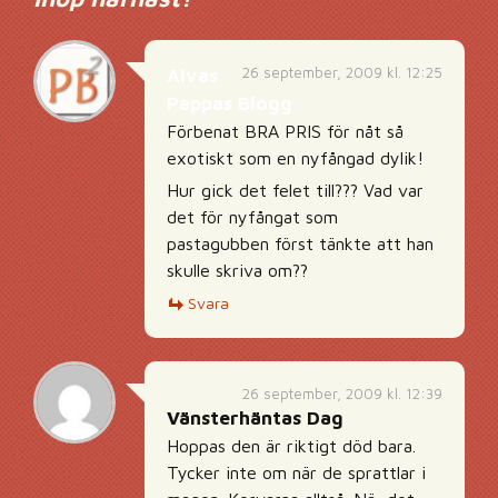
26 september, 2009 kl. 12:25
Alvas
Pappas Blogg
Förbenat BRA PRIS för nåt så
exotiskt som en nyfångad dylik!
Hur gick det felet till??? Vad var
det för nyfångat som
pastagubben först tänkte att han
skulle skriva om??
Svara
26 september, 2009 kl. 12:39
Vänsterhäntas Dag
Hoppas den är riktigt död bara.
Tycker inte om när de sprattlar i