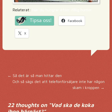
Relaterat:
När du hungrar efter dålig humor
Tipsa oss!
Facebook
X
Inläggsnavigering
←
Så det är så man hittar den
Och så sägs det att telefonförsäljare inte har någon
skam i kroppen
→
22 thoughts on “
Vad ska de koka
ihop härnäst?
”