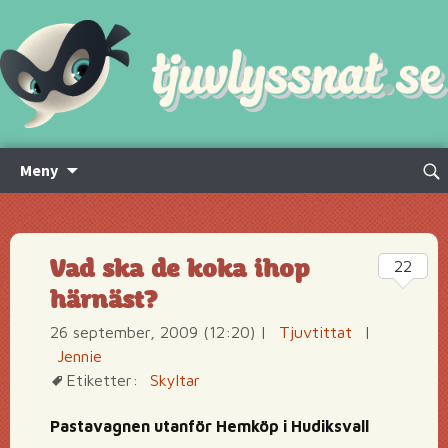
Hoppa
Sök
Meny
till
efte
innehåll
Vad ska de koka ihop
22
härnäst?
26 september, 2009 (12:20)
|
Tjuvtittat
|
Jennie
Etiketter:
Skyltar
Pastavagnen utanför Hemköp i Hudiksvall