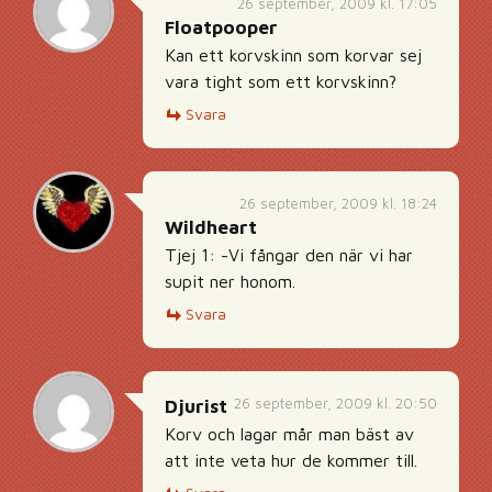
26 september, 2009 kl. 17:05
Floatpooper
Kan ett korvskinn som korvar sej
vara tight som ett korvskinn?
Svara
26 september, 2009 kl. 18:24
Wildheart
Tjej 1: -Vi fångar den när vi har
supit ner honom.
Svara
26 september, 2009 kl. 20:50
Djurist
Korv och lagar mår man bäst av
att inte veta hur de kommer till.