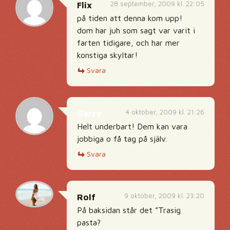
28 september, 2009 kl. 22:05
Flix
på tiden att denna kom upp!
dom har juh som sagt var varit i
farten tidigare, och har mer
konstiga skyltar!
Svara
4 oktober, 2009 kl. 21:26
Garry
Helt underbart! Dem kan vara
jobbiga o få tag på själv.
Svara
9 oktober, 2009 kl. 23:20
Rolf
På baksidan står det ”Trasig
pasta?