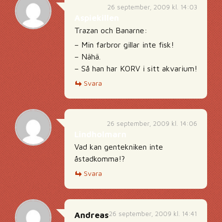
26 september, 2009 kl. 14:03
Aspiekillen
Trazan och Banarne:
– Min farbror gillar inte fisk!
– Nähä.
– Så han har KORV i sitt akvarium!
Svara
26 september, 2009 kl. 14:06
Lindholmarn
Vad kan gentekniken inte
åstadkomma!?
Svara
26 september, 2009 kl. 14:41
Andreas