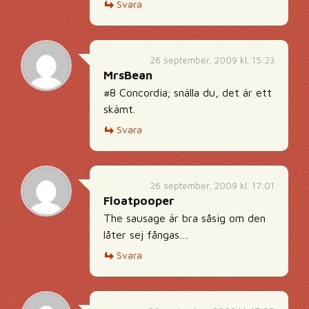
Svara
26 september, 2009 kl. 15:23
MrsBean
#8 Concordia; snälla du, det är ett
skämt.
Svara
26 september, 2009 kl. 17:01
Floatpooper
The sausage är bra såsig om den
låter sej fångas…
Svara