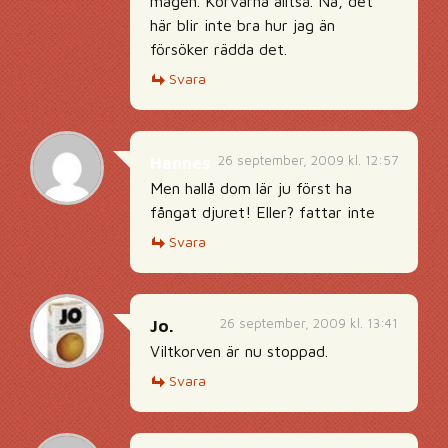
magen. Korvarna alltså. Nä, det
här blir inte bra hur jag än
försöker rädda det.
Svara
26 september, 2009 kl. 12:57
Hannes
Men hallå dom lär ju först ha
fångat djuret! Eller? fattar inte
Svara
26 september, 2009 kl. 13:41
Jo.
Viltkorven är nu stoppad.
Svara