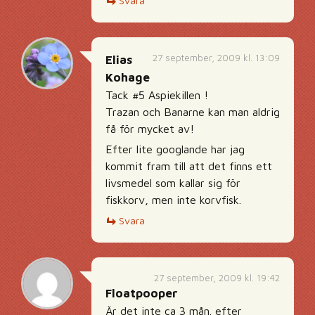
Svara
27 september, 2009 kl. 13:09
Elias
Kohage
Tack #5 Aspiekillen !
Trazan och Banarne kan man aldrig
få för mycket av!
Efter lite googlande har jag
kommit fram till att det finns ett
livsmedel som kallar sig för
fiskkorv, men inte korvfisk.
Svara
27 september, 2009 kl. 19:42
Floatpooper
Är det inte ca 3 mån. efter