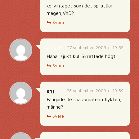
korvintaget som det sprattlar i
magen,VhD?
Svara
27 september, 2009 kl. 19:55
Lisa'Z
Haha, sjukt kul. Skrattade högt.
Svara
28 september, 2009 kl. 19:59
K11
Fångade de snabbmaten i flykten,
månne?
Svara