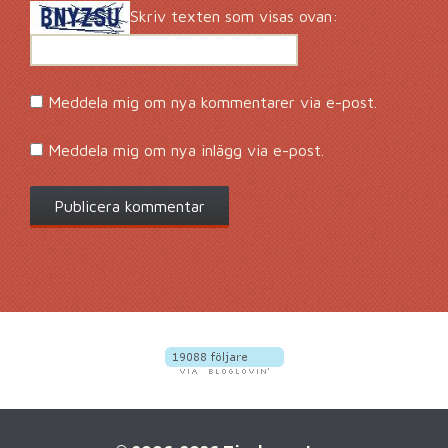
Skriv texten som visas ovan:
Meddela mig om nya kommentarer via e-post.
Meddela mig om nya inlägg via e-post.