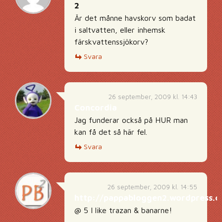
2
Är det månne havskorv som badat
i saltvatten, eller inhemsk
färskvattenssjökorv?
Svara
26 september, 2009 kl. 14:43
Concordia
Jag funderar också på HUR man
kan få det så här fel.
Svara
26 september, 2009 kl. 14:55
http://pappabloggen2.wordpress.
@ 5 I like trazan & banarne!