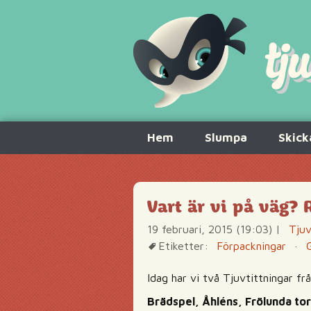
Hoppa
Hem
Slumpa
Skick
till
innehåll
Vart är vi på väg? 
19 februari, 2015 (19:03)
|
Tjuv
Etiketter:
Förpackningar
·
Idag har vi två Tjuvtittningar fr
Brädspel, Åhléns, Frölunda to