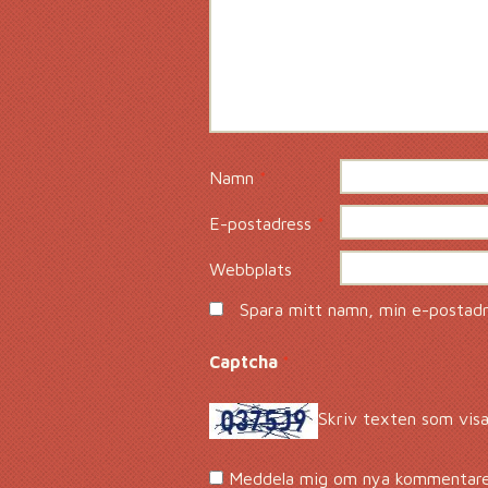
Namn
*
E-postadress
*
Webbplats
Spara mitt namn, min e-postadre
Captcha
*
Skriv texten som visa
Meddela mig om nya kommentarer