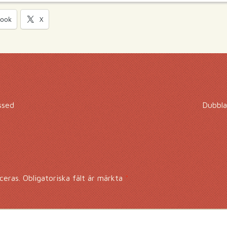
book
X
ssed
Dubbla
ceras.
Obligatoriska fält är märkta
*