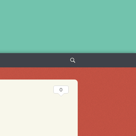
Sök
efter:
0