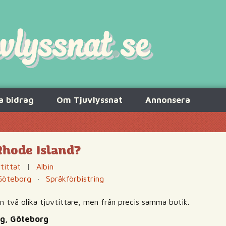
a bidrag
Om Tjuvlyssnat
Annonsera
Rhode Island?
tittat
|
Albin
Göteborg
·
Språkförbistring
ån två olika tjuvtittare, men från precis samma butik.
rg, Göteborg