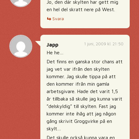
Jo, den där skylten har gett mig
en hel del skratt nere på West.
Svara
1 juni, 2009 kl. 21:50
Japp
He he…
Det finns en ganska stor chans att
jag vet var ifrån den skylten
kommer. Jag skulle tippa på att
den kommer ifrån min gamla
arbetsgivare. Hade det varit 1,5
år tillbaka så skulle jag kunna varit
”delskyldig” till skylten. Fast jag
kommer inte ihåg att jag någon
gång skrivit Groggvirke på en
skylt…
Det skulle också kunna vara en