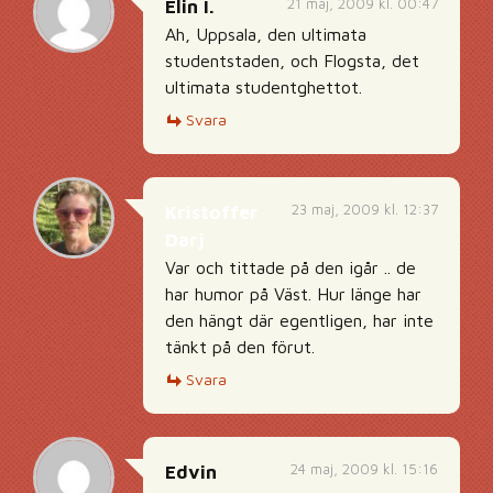
21 maj, 2009 kl. 00:47
Elin I.
Ah, Uppsala, den ultimata
studentstaden, och Flogsta, det
ultimata studentghettot.
Svara
23 maj, 2009 kl. 12:37
Kristoffer
Darj
Var och tittade på den igår .. de
har humor på Väst. Hur länge har
den hängt där egentligen, har inte
tänkt på den förut.
Svara
24 maj, 2009 kl. 15:16
Edvin