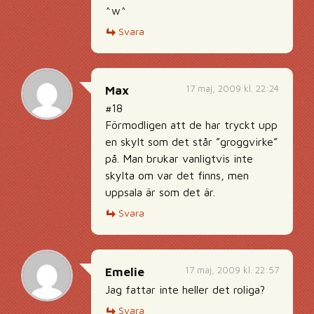
^w^
Svara
17 maj, 2009 kl. 22:24
Max
#18
Förmodligen att de har tryckt upp
en skylt som det står ”groggvirke”
på. Man brukar vanligtvis inte
skylta om var det finns, men
uppsala är som det är.
Svara
17 maj, 2009 kl. 22:57
Emelie
Jag fattar inte heller det roliga?
Svara