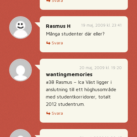
Svara
19 maj, 2009 kl. 23:41
Rasmus H
Många studenter där eller?
Svara
20 maj, 2009 kl. 19:20
wantingmemories
#38 Rasmus – Ica Väst ligger i
anslutning till ett höghusområde
med studentkorridorer, totalt
2012 studentrum.
Svara