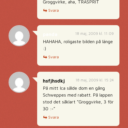
Groggvirke, aha, TRÄSPRIT
Svara
18 maj, 2009 kl. 11:09
panda
HAHAHA, roligaste bilden på länge
:)
Svara
18 maj, 2009 kl. 15:24
hsfjhsdkj
På mitt Ica sålde dom en gång
Schweppes med rabatt. På lappen
stod det såklart ”Groggvirke, 3 för
30 :-”
Svara