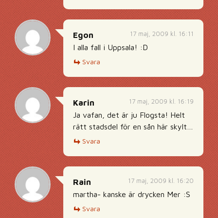
17 maj, 2009 kl. 16:11
Egon
I alla fall i Uppsala! :D
Svara
17 maj, 2009 kl. 16:19
Karin
Ja vafan, det är ju Flogsta! Helt
rätt stadsdel för en sån här skylt…
Svara
17 maj, 2009 kl. 16:20
Rain
martha- kanske är drycken Mer :S
Svara