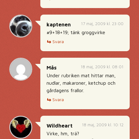
17 maj, 2009 kl. 23:00
kaptenen
#9+18+19; tänk groggvirke
Svara
18 maj, 2009 kl. 08:01
Mås
Under rubriken mat hittar man,
nudlar, makaroner, ketchup och
gårdagens frallor.
Svara
18 maj, 2009 kl. 10:12
Wildheart
Virke, hm, trä?