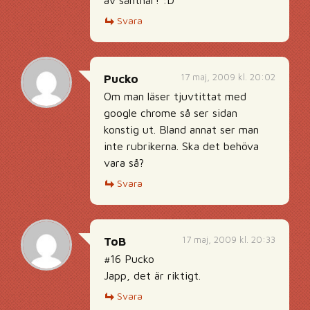
av sånthär! :D
Svara
17 maj, 2009 kl. 20:02
Pucko
Om man läser tjuvtittat med
google chrome så ser sidan
konstig ut. Bland annat ser man
inte rubrikerna. Ska det behöva
vara så?
Svara
17 maj, 2009 kl. 20:33
ToB
#16 Pucko
Japp, det är riktigt.
Svara