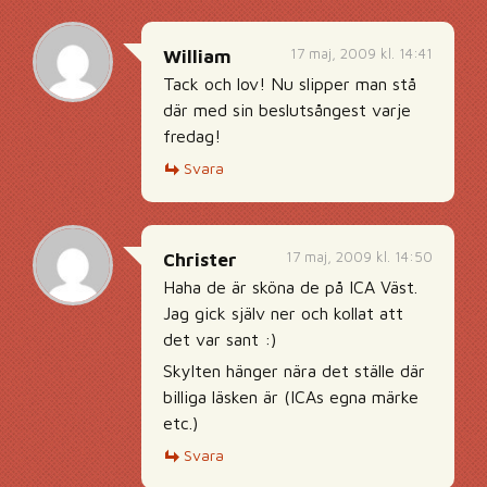
17 maj, 2009 kl. 14:41
William
Tack och lov! Nu slipper man stå
där med sin beslutsångest varje
fredag!
Svara
17 maj, 2009 kl. 14:50
Christer
Haha de är sköna de på ICA Väst.
Jag gick själv ner och kollat att
det var sant :)
Skylten hänger nära det ställe där
billiga läsken är (ICAs egna märke
etc.)
Svara