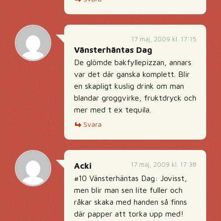
17 maj, 2009 kl. 17:15
Vänsterhäntas Dag
De glömde bakfyllepizzan, annars
var det där ganska komplett. Blir
en skapligt kuslig drink om man
blandar groggvirke, fruktdryck och
mer med t ex tequila.
Svara
17 maj, 2009 kl. 17:38
Acki
#10 Vänsterhäntas Dag: Jovisst,
men blir man sen lite fuller och
råkar skaka med handen så finns
där papper att torka upp med!