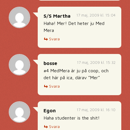
17 maj, 2009 kl. 15:04
S/S Martha
Haha! Mer! Det heter ju Med
Mera
Svara
17 maj, 2009 kl. 15:32
bosse
#4 MedMera är ju på coop, och
det här på ica, därav ”Mer”
Svara
17 maj, 2009 kl. 16:10
Egon
Haha studenter is the shit!
Svara