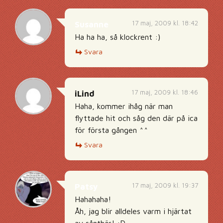
17 maj, 2009 kl. 18:42
Susanne
Ha ha ha, så klockrent :)
Svara
17 maj, 2009 kl. 18:46
iLind
Haha, kommer ihåg när man
flyttade hit och såg den där på ica
för första gången ^^
Svara
17 maj, 2009 kl. 19:37
Patsy
Hahahaha!
Åh, jag blir alldeles varm i hjärtat