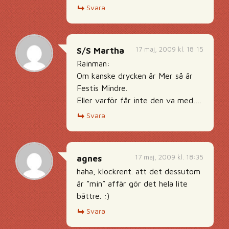
Svara
17 maj, 2009 kl. 18:15
S/S Martha
Rainman:
Om kanske drycken är Mer så är
Festis Mindre.
Eller varför får inte den va med….
Svara
17 maj, 2009 kl. 18:35
agnes
haha, klockrent. att det dessutom
är ”min” affär gör det hela lite
bättre. :)
Svara