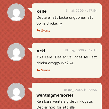
18 maj, 2009 kl. 17:54
Kalle
Detta är att locka ungdomar att
börja dricka..fy
Svara
18 maj, 2009 kl. 19:41
Acki
#33 Kalle: Det är väl inget fel i att
dricka groggvirke? =(
Svara
18 maj, 2009 kl. 22:56
wantingmemories
Kan bara vänta sig det i Flogsta.
Det är nog för att alla