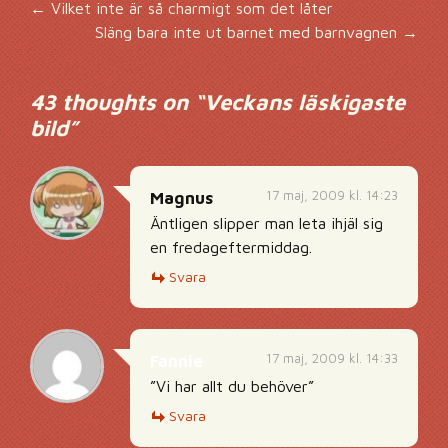
Inläggsnavigering
←
Vilket inte är så charmigt som det låter
Släng bara inte ut barnet med barnvagnen
→
43 thoughts on “
Veckans läskigaste
bild
”
17 maj, 2009 kl. 14:23
Magnus
Äntligen slipper man leta ihjäl sig
en fredageftermiddag.
Svara
17 maj, 2009 kl. 14:33
Fannie
”Vi har allt du behöver”
Svara