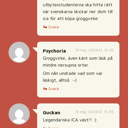
utbytesstudenterna ska hitta rätt
när svenskarna skickar ner dom till
ica för att köpa groggvirke.
Svara
19 maj, 2009 kl. 14:02
Psychoria
Groggvirke, även känt som läsk på
mindre nersupna orter.
Om nån undrade vad som var
läskigt, alltså. :-)
Svara
19 maj, 2009 kl. 16:55
Guckan
Legendariska ICA väst!! :)