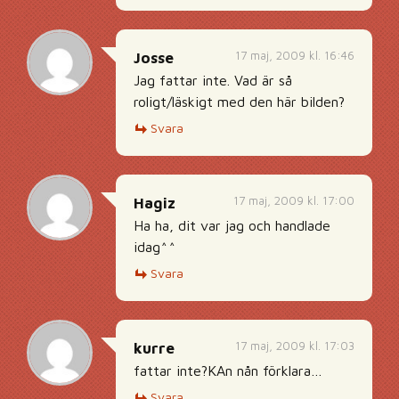
17 maj, 2009 kl. 16:46
Josse
Jag fattar inte. Vad är så
roligt/läskigt med den här bilden?
Svara
17 maj, 2009 kl. 17:00
Hagiz
Ha ha, dit var jag och handlade
idag^^
Svara
17 maj, 2009 kl. 17:03
kurre
fattar inte?KAn nån förklara…
Svara