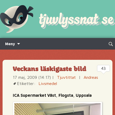
Hoppa
Sök
Meny
till
efte
innehåll
Veckans läskigaste bild
43
17 maj, 2009 (14:17)
|
Tjuvtittat
|
Andreas
Etiketter:
Livsmedel
ICA Supermarket Väst, Flogsta, Uppsala