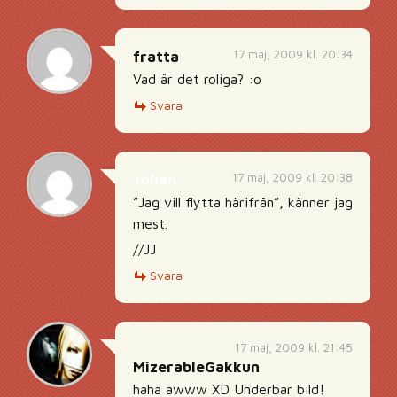
17 maj, 2009 kl. 20:34
fratta
Vad är det roliga? :o
Svara
17 maj, 2009 kl. 20:38
Johan
”Jag vill flytta härifrån”, känner jag
mest.
//JJ
Svara
17 maj, 2009 kl. 21:45
MizerableGakkun
haha awww XD Underbar bild!