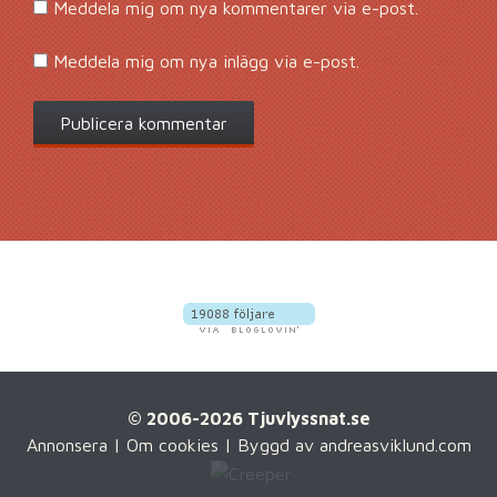
Meddela mig om nya kommentarer via e-post.
Meddela mig om nya inlägg via e-post.
© 2006-2026 Tjuvlyssnat.se
Annonsera
|
Om cookies
| Byggd av
andreasviklund.com