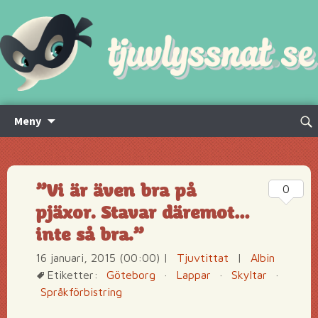
Hoppa
Sök
Meny
till
efte
innehåll
”Vi är även bra på
0
pjäxor. Stavar däremot…
inte så bra.”
16 januari, 2015 (00:00)
|
Tjuvtittat
|
Albin
Etiketter:
Göteborg
·
Lappar
·
Skyltar
·
Språkförbistring