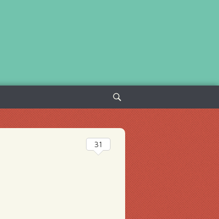
Sök
efter:
31