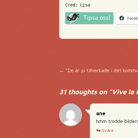
Cred: Lisa
Tipsa oss!
Face
Inläggsnavigering
←
"De är ju tillverkade i det kommu
31 thoughts on “
Vive la 
ane
hmm trodde bildern
Svara