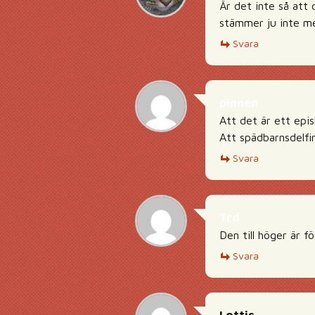
Är det inte så att 
stämmer ju inte m
Svara
pinnen
Att det är ett epis
Att spädbarnsdelfi
Svara
Trd
Den till höger är f
Svara