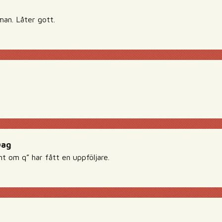
an. Låter gott.
Dag
nt om q” har fått en uppföljare.