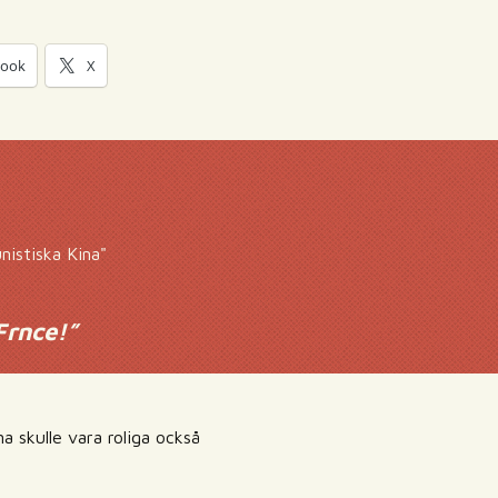
book
X
nistiska Kina"
Frnce!
”
a skulle vara roliga också