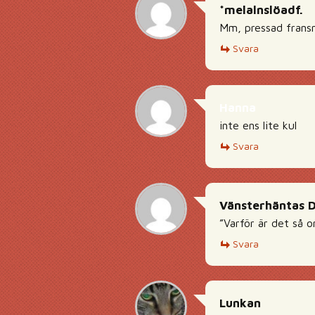
*melalnslöadf.
Mm, pressad fransm
Svara
Hanna
inte ens lite kul
Svara
Vänsterhäntas 
”Varför är det så o
Svara
Lunkan