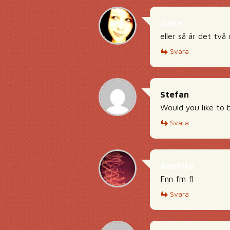
Junie
eller så är det två
Svara
Stefan
Would you like to 
Svara
Anahita
Fnn fm fl
Svara