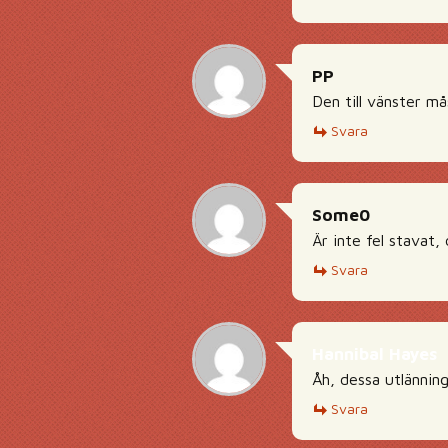
PP
Den till vänster mås
Svara
Some0
Är inte fel stavat, 
Svara
Hannibal Hayes
Åh, dessa utlänning
Svara