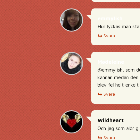
emmylish
Hur lyckas man sta
Svara
Madeleine
@emmylish, som du 
kannan medan den a
blev fel helt enkelt 
Svara
Wildheart
Och jag som aldrig 
Svara