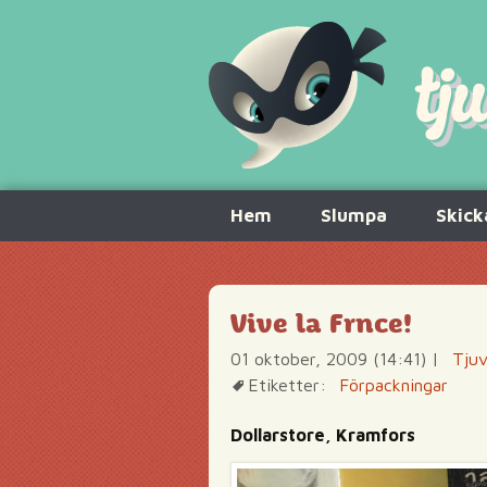
Hoppa
Hem
Slumpa
Skick
till
innehåll
Vive la Frnce!
01 oktober, 2009 (14:41)
|
Tjuv
Etiketter:
Förpackningar
Dollarstore, Kramfors