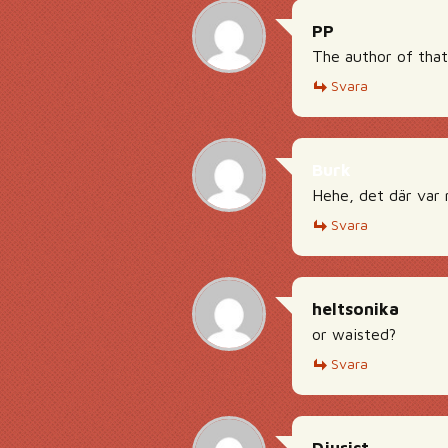
PP
The author of tha
Svara
Burk
Hehe, det där var n
Svara
heltsonika
or waisted?
Svara