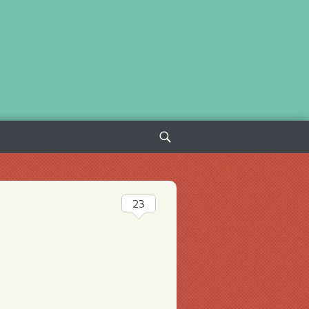
Sök
efter:
23