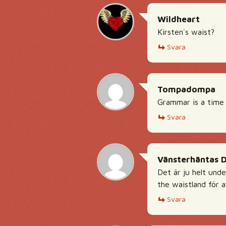
Wildheart
Kirsten´s waist?
Svara
Tompadompa
Grammar is a time 
Svara
Vänsterhäntas 
Det är ju helt unde
the waistland för a
Svara