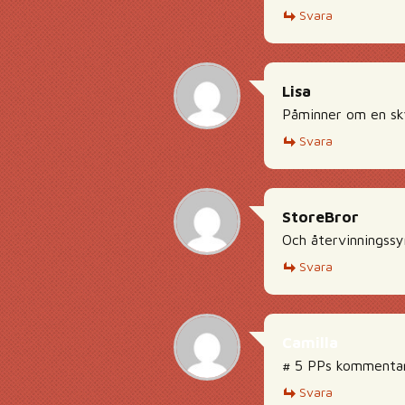
Svara
Lisa
Påminner om en sky
Svara
StoreBror
Och återvinningssy
Svara
Camilla
# 5 PPs kommentar 
Svara