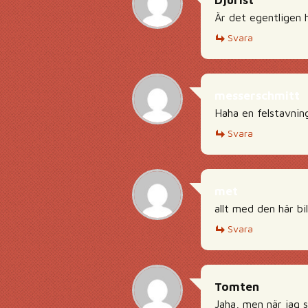
Djurist
Är det egentligen 
Svara
messerschmitt
Haha en felstavning
Svara
met
allt med den här bi
Svara
Tomten
Jaha, men när jag s