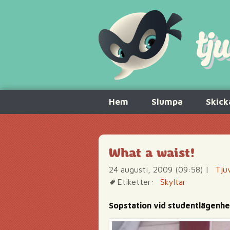
Hoppa
Hem
Slumpa
Skick
till
innehåll
What a waist!
24 augusti, 2009 (09:58)
|
Tju
Etiketter:
Skyltar
Sopstation vid studentlägenhe