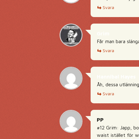
Svara
Grim
Får man bara släng
Svara
Hannibal Hayes
Åh, dessa utlänning
Svara
PP
#12 Grim: Japp, boe
waist istället för w