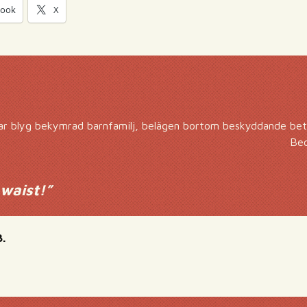
book
X
r blyg bekymrad barnfamilj, belägen bortom beskyddande bet
Bec
waist!
”
.