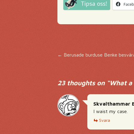
Tipsa oss!
Face
Inläggsnavigering
←
Berusade burduse Benke besvära
23 thoughts on “
What a 
Skvalthammar B
I waist my case.
Svara