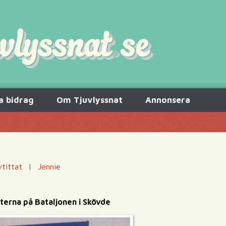
a bidrag
Om Tjuvlyssnat
Annonsera
vtittat
|
Jennie
terna på Bataljonen i Skövde