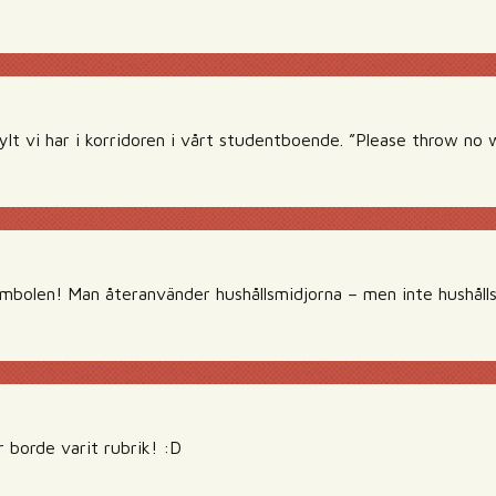
lt vi har i korridoren i vårt studentboende. ”Please throw no 
mbolen! Man återanvänder hushållsmidjorna – men inte hushållss
borde varit rubrik! :D